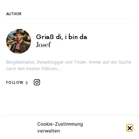
AUTHOR
Griaß di, i bin da
Josef
Bergliebhaber, Reiseblogger und Tiroler. Immer auf der Suche
nach den besten Plätzen,…
FOLLOW
Cookie-Zustimmung
verwalten
DISCOVER TIROL -