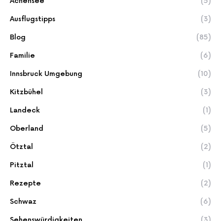
Achensee
(5)
Ausflugstipps
(3)
Blog
(85)
Familie
(6)
Innsbruck Umgebung
(10)
Kitzbühel
(3)
Landeck
(1)
Oberland
(5)
Ötztal
(2)
Pitztal
(1)
Rezepte
(2)
Schwaz
(6)
Sehenswürdigkeiten
(3)