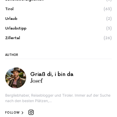
Tirol
(63)
Urlaub
(2)
Urlaubstipp
(3)
Zillertal
(26)
AUTHOR
Griaß di, i bin da
Josef
Bergliebhaber, Reiseblogger und Tiroler. Immer auf der Suche
nach den besten Plätzen,…
FOLLOW