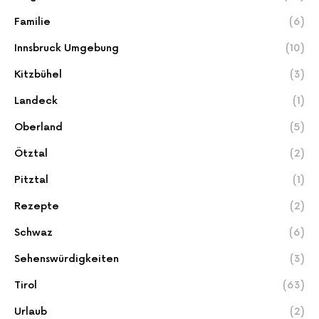
Familie
(6)
Innsbruck Umgebung
(10)
Kitzbühel
(3)
Landeck
(1)
Oberland
(5)
Ötztal
(2)
Pitztal
(1)
Rezepte
(2)
Schwaz
(6)
Sehenswürdigkeiten
(3)
Tirol
(63)
Urlaub
(2)