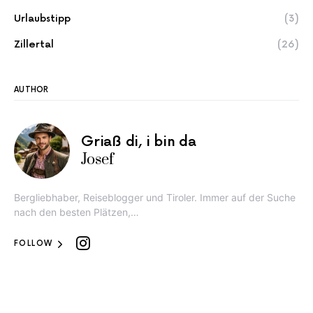
Urlaubstipp
(3)
Zillertal
(26)
AUTHOR
Griaß di, i bin da
Josef
Bergliebhaber, Reiseblogger und Tiroler. Immer auf der Suche
nach den besten Plätzen,…
FOLLOW