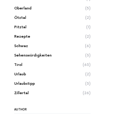
Oberland
(5)
Ötztal
(2)
Pitztal
(1)
Rezepte
(2)
Schwaz
(6)
Sehenswürdigkeiten
(3)
Tirol
(63)
Urlaub
(2)
Urlaubstipp
(3)
Zillertal
(26)
AUTHOR