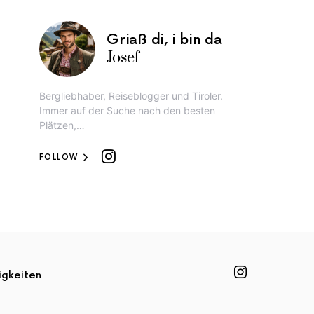
Griaß di, i bin da
Josef
Bergliebhaber, Reiseblogger und Tiroler.
Immer auf der Suche nach den besten
Plätzen,…
FOLLOW
igkeiten