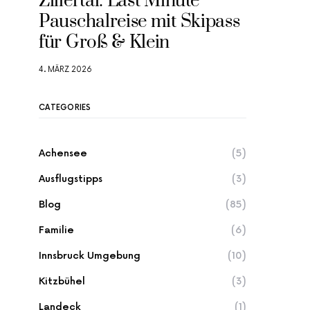
Zillertal: Last Minute
Pauschalreise mit Skipass
für Groß & Klein
4. MÄRZ 2026
CATEGORIES
Achensee
(5)
Ausflugstipps
(3)
Blog
(85)
Familie
(6)
Innsbruck Umgebung
(10)
Kitzbühel
(3)
Landeck
(1)