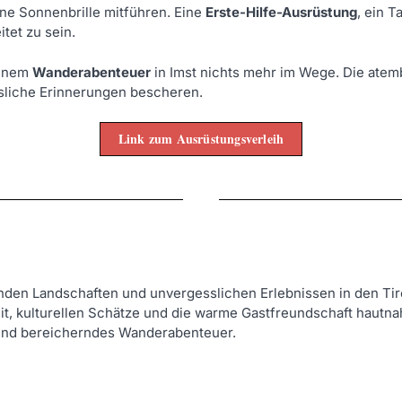
e Sonnenbrille mitführen. Eine
Erste-Hilfe-Ausrüstung
, ein 
tet zu sein.
einem
Wanderabenteuer
in Imst nichts mehr im Wege. Die atem
sliche Erinnerungen bescheren.
Link zum Ausrüstungsverleih
den Landschaften und unvergesslichen Erlebnissen in den Tiro
eit, kulturellen Schätze und die warme Gastfreundschaft hautna
s und bereicherndes Wanderabenteuer.