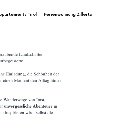
ppartements Tirol
Ferienwohnung Zillertal
beraubende Landschaften
urbegeisterte.
eine Einladung, die Schönheit der
ür einen Moment den Alltag hinter
die Wanderwege von Imst,
unvergessliche Abenteuer
für
in
h inspirieren wird, selbst die