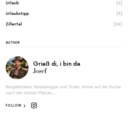
Urlaub
(2)
Urlaubstipp
(3)
Zillertal
(26)
AUTHOR
Griaß di, i bin da
Josef
Bergliebhaber, Reiseblogger und Tiroler. Immer auf der Suche
nach den besten Plätzen,…
FOLLOW