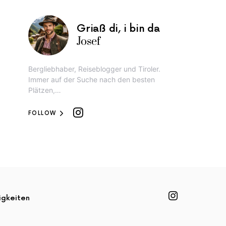
Griaß di, i bin da
Josef
Bergliebhaber, Reiseblogger und Tiroler.
Immer auf der Suche nach den besten
Plätzen,…
FOLLOW
igkeiten