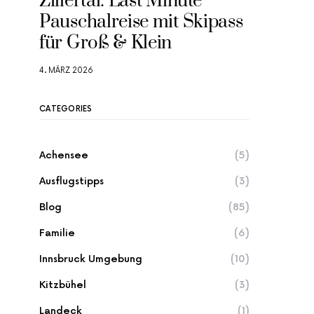
Zillertal: Last Minute
Pauschalreise mit Skipass
für Groß & Klein
4. MÄRZ 2026
CATEGORIES
Achensee
(5)
Ausflugstipps
(3)
Blog
(85)
Familie
(6)
Innsbruck Umgebung
(10)
Kitzbühel
(3)
Landeck
(1)