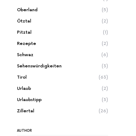
Oberland
(5)
Ötztal
(2)
Pitztal
(1)
Rezepte
(2)
Schwaz
(6)
Sehenswürdigkeiten
(3)
Tirol
(63)
Urlaub
(2)
Urlaubstipp
(3)
Zillertal
(26)
AUTHOR