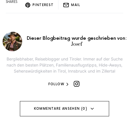
SHARES
PINTEREST
MAIL
Dieser Blogbeitrag wurde geschrieben von:
Josef
Bergliebhaber, Reiseblogger und Tiroler. Immer auf der Suche
nach den besten Plätzen, Familienausflugstipps, Hide-Aways,
Sehenswürdigkeiten in Tirol, Innsbruck und im Zillertal
FOLLOW
KOMMENTARE ANSEHEN (0)