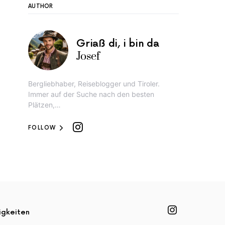
AUTHOR
Griaß di, i bin da
Josef
Bergliebhaber, Reiseblogger und Tiroler.
Immer auf der Suche nach den besten
Plätzen,…
FOLLOW
igkeiten