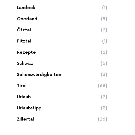
Landeck
(1)
Oberland
(5)
Ötztal
(2)
Pitztal
(1)
Rezepte
(2)
Schwaz
(6)
Sehenswürdigkeiten
(3)
Tirol
(63)
Urlaub
(2)
Urlaubstipp
(3)
Zillertal
(26)