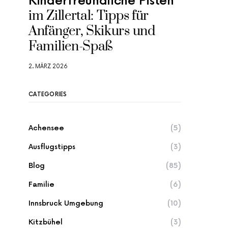
Kinderfreundliche Pisten
im Zillertal: Tipps für
Anfänger, Skikurs und
Familien-Spaß
2. MÄRZ 2026
CATEGORIES
Achensee
(5)
Ausflugstipps
(3)
Blog
(85)
Familie
(6)
Innsbruck Umgebung
(10)
Kitzbühel
(3)