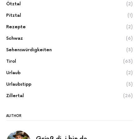
Ötztal
(2)
Pitztal
(1)
Rezepte
(2)
Schwaz
(6)
Sehenswürdigkeiten
(3)
Tirol
(63)
Urlaub
(2)
Urlaubstipp
(3)
Zillertal
(26)
AUTHOR
Griaß di, i bin da