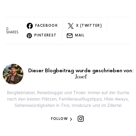
FACEBOOK
X (TWITTER)
0
SHARES
PINTEREST
MAIL
Dieser Blogbeitrag wurde geschrieben von:
Josef
Bergliebhaber, Reiseblogger und Tiroler. Immer auf der Suche
nach den besten Plätzen, Familienausflugstipps, Hide-Aways,
Sehenswürdigkeiten in Tirol, Innsbruck und im Zillertal
FOLLOW