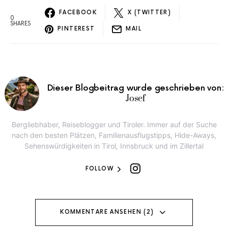
FACEBOOK
X (TWITTER)
0
SHARES
PINTEREST
MAIL
Dieser Blogbeitrag wurde geschrieben von:
Josef
Bergliebhaber, Reiseblogger und Tiroler. Immer auf der Suche
nach den besten Plätzen, Familienausflugstipps, Hide-Aways,
Sehenswürdigkeiten in Tirol, Innsbruck und im Zillertal
FOLLOW
KOMMENTARE ANSEHEN (2)