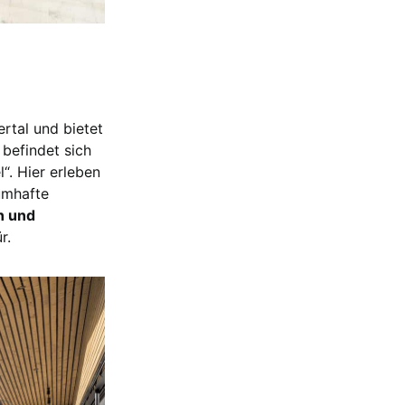
rtal und bietet
 befindet sich
“. Hier erleben
umhafte
n und
r.