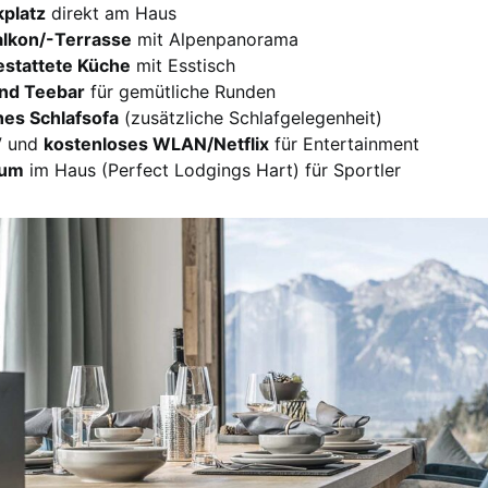
kplatz
direkt am Haus
lkon/-Terrasse
mit Alpenpanorama
estattete Küche
mit Esstisch
und Teebar
für gemütliche Runden
es Schlafsofa
(zusätzliche Schlafgelegenheit)
V
und
kostenloses WLAN/Netflix
für Entertainment
aum
im Haus (Perfect Lodgings Hart) für Sportler