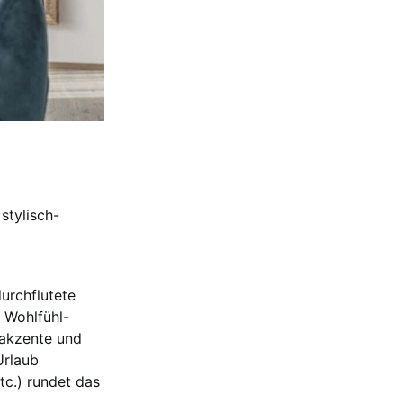
stylisch-
urchflutete
 Wohlfühl-
zakzente und
Urlaub
tc.) rundet das