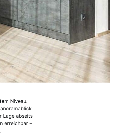
stem Niveau.
Panoramablick
r Lage abseits
n erreichbar –
.