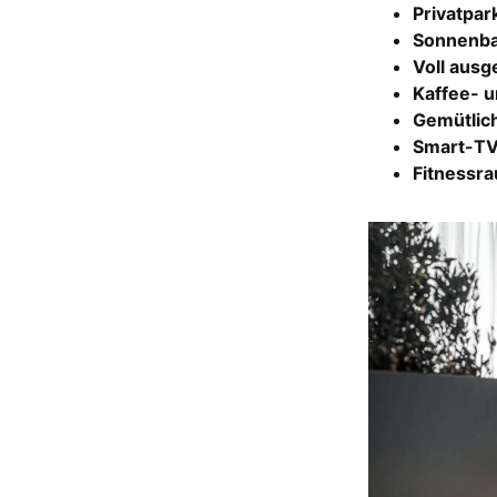
Privatpar
Sonnenba
Voll ausg
Kaffee- 
Gemütlich
Smart-T
Fitnessr