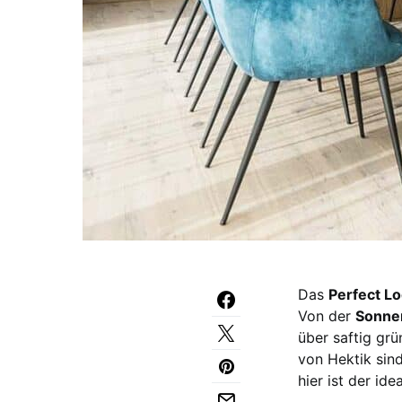
Das
Perfect Lo
Von der
Sonnen
über saftig grü
von Hektik sind
hier ist der id