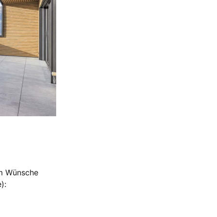
um Wünsche
):