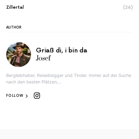
Zillertal
(26)
AUTHOR
Griaß di, i bin da
Josef
Bergliebhaber, Reiseblogger und Tiroler. Immer auf der Suche
nach den besten Plätzen,…
FOLLOW