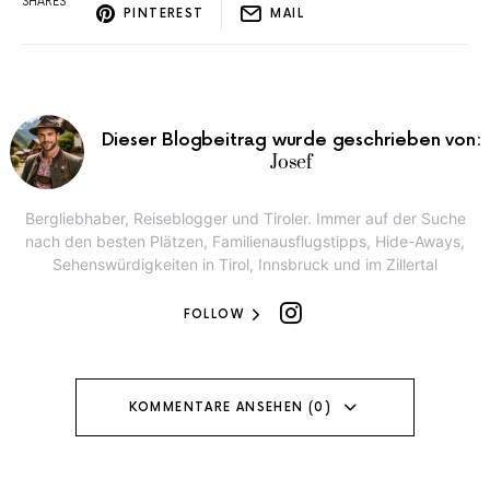
SHARES
PINTEREST
MAIL
Dieser Blogbeitrag wurde geschrieben von:
Josef
Bergliebhaber, Reiseblogger und Tiroler. Immer auf der Suche
nach den besten Plätzen, Familienausflugstipps, Hide-Aways,
Sehenswürdigkeiten in Tirol, Innsbruck und im Zillertal
FOLLOW
KOMMENTARE ANSEHEN (0)