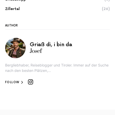
Zillertal
(26)
AUTHOR
Griaß di, i bin da
Josef
Bergliebhaber, Reiseblogger und Tiroler. Immer auf der Suche
nach den besten Plätzen,…
FOLLOW