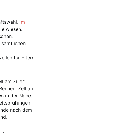
nftswahl.
Im
ielwiesen.
schen,
r sämtlichen
.
ilen für Eltern
l am Ziller:
Rennen; Zell am
en in der Nähe.
eitsprüfungen
einde nach dem
ind.