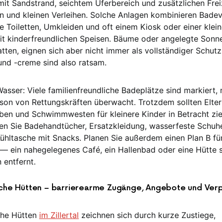
it Sandstrand, seichtem Uferbereich und zusätzlichen Fre
en und kleinen Verleihen. Solche Anlagen kombinieren Bade
ie Toiletten, Umkleiden und oft einem Kiosk oder einer klei
t kinderfreundlichen Speisen. Bäume oder angelegte Son
tten, eignen sich aber nicht immer als vollständiger Schut
nd -creme sind also ratsam.
Wasser: Viele familienfreundliche Badeplätze sind markiert
ison von Rettungskräften überwacht. Trotzdem sollten Elter
iben und Schwimmwesten für kleinere Kinder in Betracht zie
en Sie Badehandtücher, Ersatzkleidung, wasserfeste Schuhe
ühltasche mit Snacks. Planen Sie außerdem einen Plan B für
— ein nahegelegenes Café, ein Hallenbad oder eine Hütte s
 entfernt.
iche Hütten – barrierearme Zugänge, Angebote und Ver
che Hütten
im Zillertal
zeichnen sich durch kurze Zustiege,