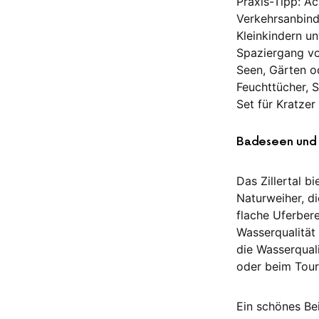
Praxis-Tipp: Ac
Verkehrsanbind
Kleinkindern un
Spaziergang vom
Seen, Gärten od
Feuchttücher, 
Set für Kratzer
Badeseen und N
Das Zillertal b
Naturweiher, di
flache Uferber
Wasserqualität
die Wasserquali
oder beim Tour
Ein schönes Bei