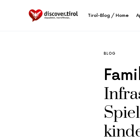
Tirol-Blog / Home
A
BLOG
Fami
Infra
Spie
kind