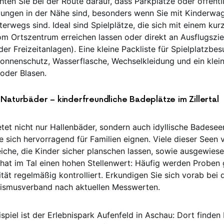
hten Sie bei der Route darauf, dass Parkplätze oder öffentl
ungen in der Nähe sind, besonders wenn Sie mit Kinderwa
terwegs sind. Ideal sind Spielplätze, die sich mit einem kur
 Ortszentrum erreichen lassen oder direkt an Ausflugsziele
er Freizeitanlagen). Eine kleine Packliste für Spielplatzbes
Sonnenschutz, Wasserflasche, Wechselkleidung und ein klein
 oder Blasen.
aturbäder – kinderfreundliche Badeplätze im Zillertal
ietet nicht nur Hallenbäder, sondern auch idyllische Badese
e sich hervorragend für Familien eignen. Viele dieser Seen
eiche, die Kinder sicher planschen lassen, sowie ausgewie
 hat im Tal einen hohen Stellenwert: Häufig werden Probe
tät regelmäßig kontrolliert. Erkundigen Sie sich vorab bei
ismusverband nach aktuellen Messwerten.
spiel ist der Erlebnispark Aufenfeld in Aschau: Dort finden 