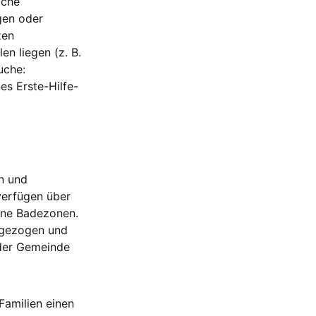
iche
gen oder
zen
n liegen (z. B.
uche:
es Erste-Hilfe-
en und
 verfügen über
sene Badezonen.
n gezogen und
 der Gemeinde
Familien einen