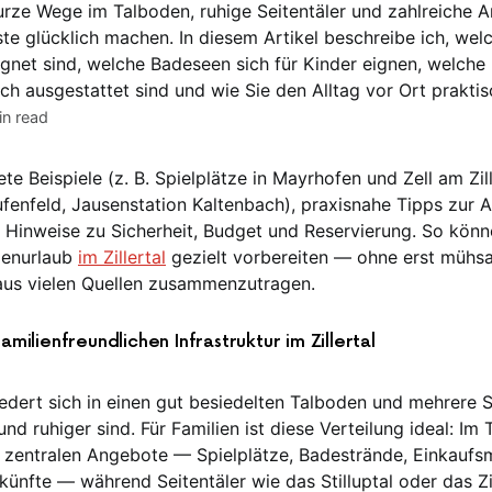
kurze Wege im Talboden, ruhige Seitentäler und zahlreiche 
te glücklich machen. In diesem Artikel beschreibe ich, wel
gnet sind, welche Badeseen sich für Kinder eignen, welche
ich ausgestattet sind und wie Sie den Alltag vor Ort prakti
n read
te Beispiele (z. B. Spielplätze in Mayrhofen und Zell am Zill
ufenfeld, Jausenstation Kaltenbach), praxisnahe Tipps zur 
e Hinweise zu Sicherheit, Budget und Reservierung. So könn
ienurlaub
im Zillertal
gezielt vorbereiten — ohne erst mühs
aus vielen Quellen zusammenzutragen.
amilienfreundlichen Infrastruktur im Zillertal
liedert sich in einen gut besiedelten Talboden und mehrere Se
und ruhiger sind. Für Familien ist diese Verteilung ideal: Im
n zentralen Angebote — Spielplätze, Badestrände, Einkaufs
künfte — während Seitentäler wie das Stilluptal oder das Zi