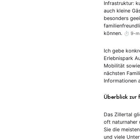
Infrastruktur: 
auch kleine Gäs
besonders geei
familienfreundl
können.
⏱️ 9-mi
Ich gebe konkre
Erlebnispark A
Mobilität sowi
nächsten Famil
Informationen 
Überblick zur f
Das Zillertal g
oft naturnaher 
Sie die meiste
und viele Unter