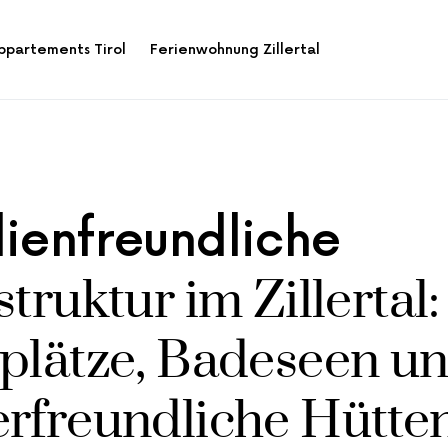
ppartements Tirol
Ferienwohnung Zillertal
lienfreundliche
struktur im Zillertal:
lplätze, Badeseen u
erfreundliche Hütte