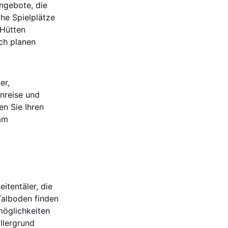
Angebote, die
che Spielplätze
 Hütten
sch planen
er,
Anreise und
en Sie Ihren
am
itentäler, die
 Talboden finden
möglichkeiten
llergrund