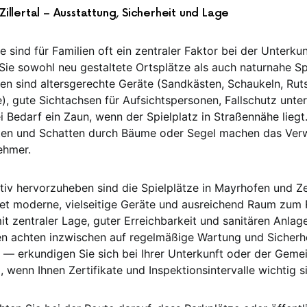
Zillertal – Ausstattung, Sicherheit und Lage
e sind für Familien oft ein zentraler Faktor bei der Unterku
Sie sowohl neu gestaltete Ortsplätze als auch naturnahe Sp
ien sind altersgerechte Geräte (Sandkästen, Schaukeln, Rut
), gute Sichtachsen für Aufsichtspersonen, Fallschutz unte
 Bedarf ein Zaun, wenn der Spielplatz in Straßennähe liegt
ten und Schatten durch Bäume oder Segel machen das Verwe
ehmer.
iv hervorzuheben sind die Spielplätze in Mayrhofen und Zel
et moderne, vielseitige Geräte und ausreichend Raum zum 
mit zentraler Lage, guter Erreichbarkeit und sanitären Anlag
n achten inzwischen auf regelmäßige Wartung und Sicherh
e — erkundigen Sie sich bei Ihrer Unterkunft oder der Gem
 wenn Ihnen Zertifikate und Inspektionsintervalle wichtig s