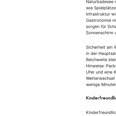
Naturbadesee m
wie Spielplätz
Infrastruktur w
Gastronomie mi
sorgen für Scha
Sonnenschirm u
Sicherheit am 
in der Hauptsa
Reichweite ble
Hinweise: Pack
Ufer und eine K
Wetterwechsel 
wenige Minuten
Kinderfreundl
Kinderfreundli