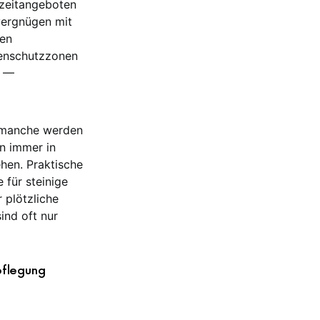
izeitangeboten
vergnügen mit
nen
nenschutzzonen
z —
, manche werden
n immer in
hen. Praktische
 für steinige
 plötzliche
ind oft nur
pflegung