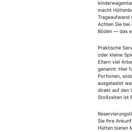
kinderwagentau
macht Hüttenbe
Trageaufwand 
Achten Sie bei 
Böden — das erl
Praktische Serv
oder kleine Sp
Eltern viel Arb
genannt: Hier 
Portionen, sod
ausgelastet wa
direkt auf den
Stoßzeiten ist
Reservierungsti
Sie Ihre Ankun
Hütten bieten 