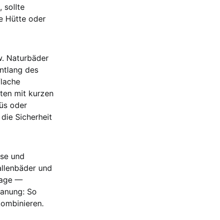
 sollte
ne Hütte oder
w. Naturbäder
entlang des
flache
kten mit kurzen
üs oder
 die Sicherheit
sse und
llenbäder und
Lage —
lanung: So
kombinieren.