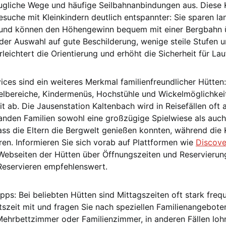
gliche Wege und häufige Seilbahnanbindungen aus. Diese
suche mit Kleinkindern deutlich entspannter: Sie sparen la
und können den Höhengewinn bequem mit einer Bergbahn 
der Auswahl auf gute Beschilderung, wenige steile Stufen u
eichtert die Orientierung und erhöht die Sicherheit für Lau
ices sind ein weiteres Merkmal familienfreundlicher Hütten
ielbereiche, Kindermenüs, Hochstühle und Wickelmöglichke
eit ab. Die Jausenstation Kaltenbach wird in Reisefällen oft a
fanden Familien sowohl eine großzügige Spielwiese als auc
ass die Eltern die Bergwelt genießen konnten, während die 
ren. Informieren Sie sich vorab auf Plattformen wie
Discove
 Webseiten der Hütten über Öffnungszeiten und Reservierun
 Reservieren empfehlenswert.
pps: Bei beliebten Hütten sind Mittagszeiten oft stark frequ
ftszeit mit und fragen Sie nach speziellen Familienangebot
Mehrbettzimmer oder Familienzimmer, in anderen Fällen lohn