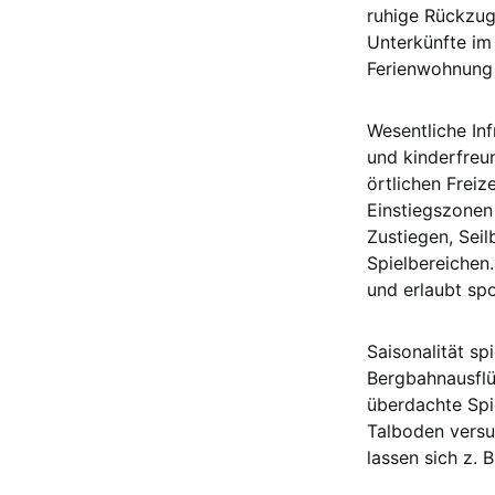
ruhige Rückzug
Unterkünfte im 
Ferienwohnung 
Wesentliche Inf
und kinderfreun
örtlichen Freiz
Einstiegszonen 
Zustiegen, Sei
Spielbereichen.
und erlaubt sp
Saisonalität s
Bergbahnausflü
überdachte Spi
Talboden versu
lassen sich z.