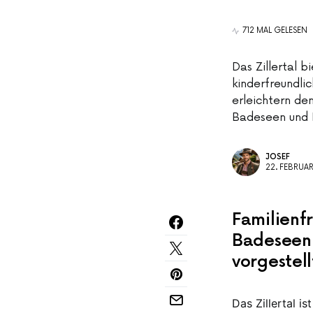
712 MAL GELESEN
Das Zillertal b
kinderfreundli
erleichtern den
Badeseen und H
JOSEF
22. FEBRUA
Familienfr
Badeseen 
vorgestell
Das Zillertal i