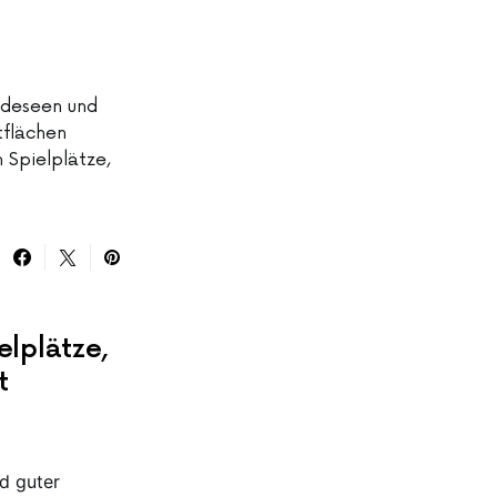
Badeseen und
tflächen
 Spielplätze,
elplätze,
t
nd guter