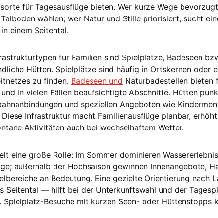
sorte für Tagesausflüge bieten. Wer kurze Wege bevorzugt,
Talboden wählen; wer Natur und Stille priorisiert, sucht ei
in einem Seitental.
rastrukturtypen für Familien sind Spielplätze, Badeseen bz
dliche Hütten. Spielplätze sind häufig in Ortskernen oder 
eitnetzes zu finden.
Badeseen und
Naturbadestellen bieten 
und in vielen Fällen beaufsichtigte Abschnitte. Hütten pun
lbahnanbindungen und speziellen Angeboten wie Kindermen
 Diese Infrastruktur macht Familienausflüge planbar, erhöht
ontane Aktivitäten auch bei wechselhaftem Wetter.
pielt eine große Rolle: Im Sommer dominieren Wassererlebni
ge; außerhalb der Hochsaison gewinnen Innenangebote, Ha
elbereiche an Bedeutung. Eine gezielte Orientierung nach 
s Seitental — hilft bei der Unterkunftswahl und der Tagesp
 B. Spielplatz-Besuche mit kurzen Seen- oder Hüttenstopps 