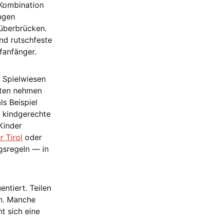
 Kombination
ngen
überbrücken.
nd rutschfeste
fanfänger.
: Spielwiesen
iten nehmen
ls Beispiel
h kindgerechte
Kinder
r Tirol
oder
gsregeln — in
entiert. Teilen
en. Manche
t sich eine