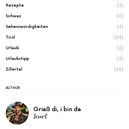
Rezepte
(2)
Schwaz
(6)
Sehenswürdigkeiten
(3)
Tirol
(63)
Urlaub
(2)
Urlaubstipp
(3)
Zillertal
(26)
AUTHOR
Griaß di, i bin da
Josef