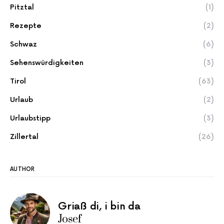
Pitztal
(1)
Rezepte
(2)
Schwaz
(6)
Sehenswürdigkeiten
(3)
Tirol
(63)
Urlaub
(2)
Urlaubstipp
(3)
Zillertal
(26)
AUTHOR
Griaß di, i bin da
Josef