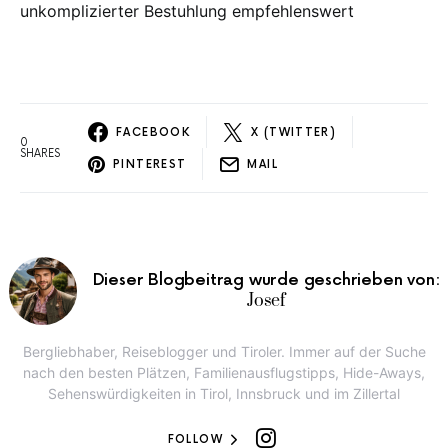
unkomplizierter Bestuhlung empfehlenswert
FACEBOOK
X (TWITTER)
0
SHARES
PINTEREST
MAIL
Dieser Blogbeitrag wurde geschrieben von:
Josef
Bergliebhaber, Reiseblogger und Tiroler. Immer auf der Suche
nach den besten Plätzen, Familienausflugstipps, Hide-Aways,
Sehenswürdigkeiten in Tirol, Innsbruck und im Zillertal
FOLLOW