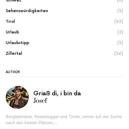
Schwaz
(6)
Sehenswürdigkeiten
(3)
Tirol
(63)
Urlaub
(2)
Urlaubstipp
(3)
Zillertal
(26)
AUTHOR
Griaß di, i bin da
Josef
Bergliebhaber, Reiseblogger und Tiroler. Immer auf der Suche
nach den besten Plätzen,…