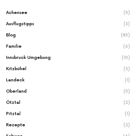
Achensee
(5)
Ausflugstipps
(3)
Blog
(85)
Familie
(6)
Innsbruck Umgebung
(10)
Kitzbühel
(3)
Landeck
(1)
Oberland
(5)
Ötztal
(2)
Pitztal
(1)
Rezepte
(2)