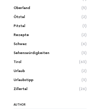
Oberland
(5)
Ötztal
(2)
Pitztal
(1)
Rezepte
(2)
Schwaz
(6)
Sehenswürdigkeiten
(3)
Tirol
(63)
Urlaub
(2)
Urlaubstipp
(3)
Zillertal
(26)
AUTHOR