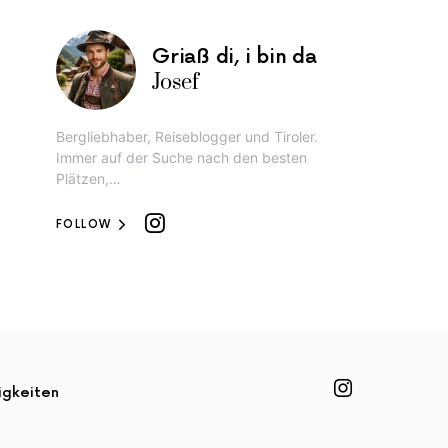
Griaß di, i bin da
Josef
Bergliebhaber, Reiseblogger und Tiroler.
Immer auf der Suche nach den besten
Plätzen,…
FOLLOW
igkeiten