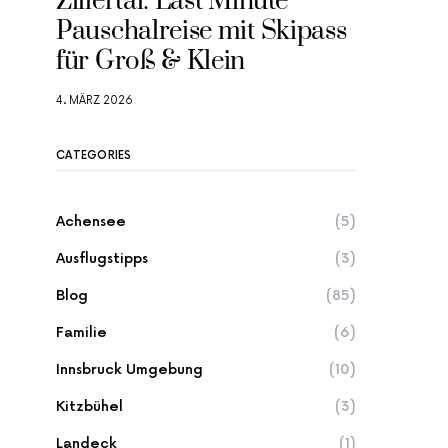
Zillertal: Last Minute
Pauschalreise mit Skipass
für Groß & Klein
4. MÄRZ 2026
CATEGORIES
Achensee
(5)
Ausflugstipps
(3)
Blog
(85)
Familie
(6)
Innsbruck Umgebung
(10)
Kitzbühel
(3)
Landeck
(1)