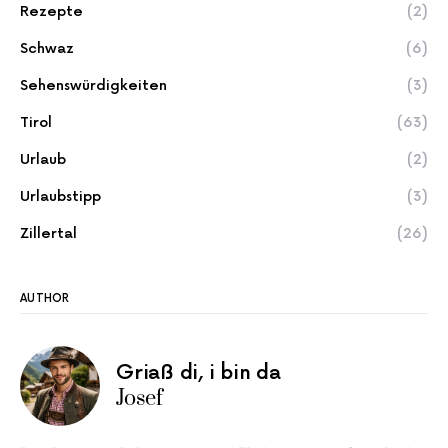
Rezepte
(2)
Schwaz
(6)
Sehenswürdigkeiten
(3)
Tirol
(63)
Urlaub
(2)
Urlaubstipp
(3)
Zillertal
(26)
AUTHOR
Griaß di, i bin da
Josef